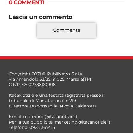
0 COMMENTI
Lascia un commento
Commenta
*
Copyright 2021 © PubliNews S.r.l.s.
via Amendola 33/35, 91025, Marsala(TP)
C.F/P.IVA 02786180816
ItacaNotizie è una testata registrata presso il
tribunale di Marsala con il n.219
Direttore responsabile: Nicola Baldarotta
*
Email:
redazione@itacanotizie.it
*
Per la tua pubblicità:
marketing@itacanotizie.it
Telefono: 0923 367415