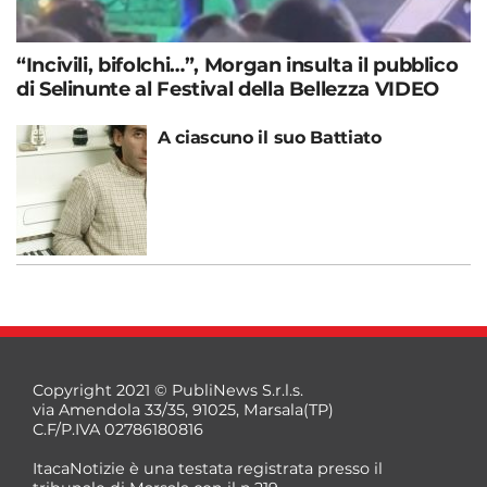
“Incivili, bifolchi…”, Morgan insulta il pubblico
di Selinunte al Festival della Bellezza VIDEO
A ciascuno il suo Battiato
Copyright 2021 © PubliNews S.r.l.s.
via Amendola 33/35, 91025, Marsala(TP)
C.F/P.IVA 02786180816
ItacaNotizie è una testata registrata presso il