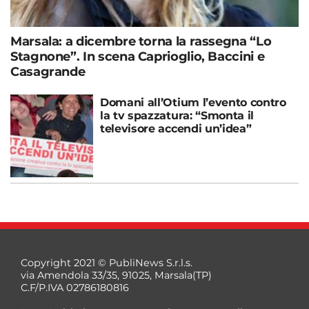
Marsala: a dicembre torna la rassegna “Lo
Stagnone”. In scena Caprioglio, Baccini e
Casagrande
Domani all’Otium l’evento contro
la tv spazzatura: “Smonta il
televisore accendi un’idea”
Copyright 2021 © PubliNews S.r.l.s.
via Amendola 33/35, 91025, Marsala(TP)
C.F/P.IVA 02786180816