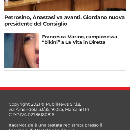
Petrosino, Anastasi va avanti. Giordano nuova
presidente del Consiglio
Francesca Marino, campionessa
“bikini” a La Vita in Diretta
Copyright 2021 © PubliNews S.r.l.s.
via Amendola 33/35, 91025, Marsala(TP)
C.F/P.IVA 02786180816
ItacaNotizie è una testata registrata presso il