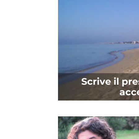
Scrive il pr
acc