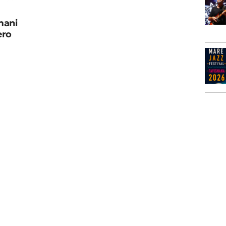
mani
ero