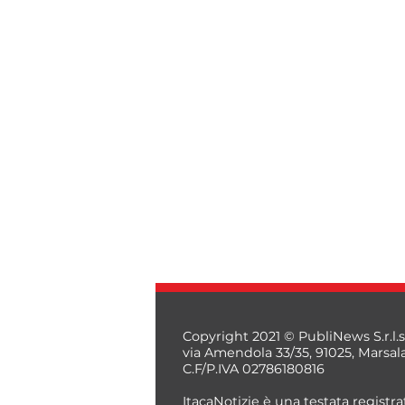
Copyright 2021 © PubliNews S.r.l.s
via Amendola 33/35, 91025, Marsal
C.F/P.IVA 02786180816
ItacaNotizie è una testata registrat