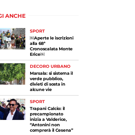
GI ANCHE
SPORT
￼Aperte le iscrizioni
alla 68ª
Cronoscalata Monte
Erice￼
DECORO URBANO
Marsala: si sistema il
verde pubblico,
divieti di sosta in
alcune vie
SPORT
Trapani Calcio: il
precampionato
inizia a Valderice,
“Antonini non
comprerà il Cesena”