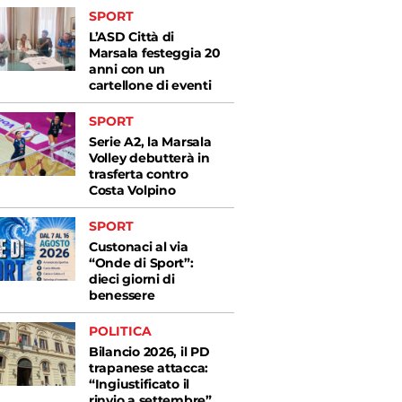
SPORT
L’ASD Città di
Marsala festeggia 20
anni con un
cartellone di eventi
SPORT
Serie A2, la Marsala
Volley debutterà in
trasferta contro
Costa Volpino
SPORT
Custonaci al via
“Onde di Sport”:
dieci giorni di
benessere
POLITICA
Bilancio 2026, il PD
trapanese attacca:
“Ingiustificato il
rinvio a settembre”