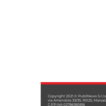
Copyright 2021 © PubliNews S.r.l.s
via Amendola 33/35, 91025, Marsal
C.F/P.IVA 02786180816