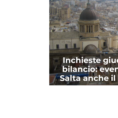
Inchieste giu
bilancio: even
Salta anche i