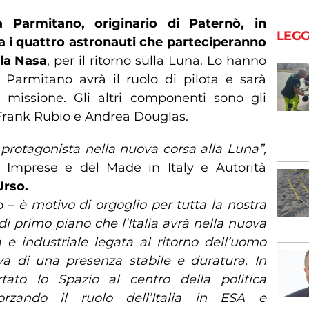
 Parmitano, originario di Paternò, in
LEGG
ra i quattro astronauti che parteciperanno
lla Nasa
, per il ritorno sulla Luna. Lo hanno
 Parmitano avrà il ruolo di pilota e sarà
 missione. Gli altri componenti sono gli
 Frank Rubio e Andrea Douglas.
 protagonista nella nuova corsa alla Luna”,
 Imprese e del Made in Italy e Autorità
Urso.
o –
è motivo di orgoglio per tutta la nostra
i primo piano che l’Italia avrà nella nuova
a e industriale legata al ritorno dell’uomo
va di una presenza stabile e duratura. In
tato lo Spazio al centro della politica
fforzando il ruolo dell’Italia in ESA e