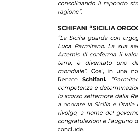
consolidando il rapporto st
ragione”.
SCHIFANI “SICILIA ORGO
“La Sicilia guarda con orgo
Luca Parmitano. La sua se
Artemis III conferma il val
terra, è diventato uno dei
mondiale”
. Così, in una no
Renato
Schifani.
“Parmita
competenza e determinazione
lo scorso settembre dalla Re
a onorare la Sicilia e l’Italia
rivolgo, a nome del governo r
congratulazioni e l’augurio d
conclude.