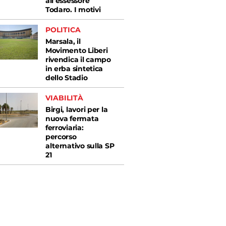
all’essessore
Todaro. I motivi
POLITICA
Marsala, il
Movimento Liberi
rivendica il campo
in erba sintetica
dello Stadio
VIABILITÀ
Birgi, lavori per la
nuova fermata
ferroviaria:
percorso
alternativo sulla SP
21