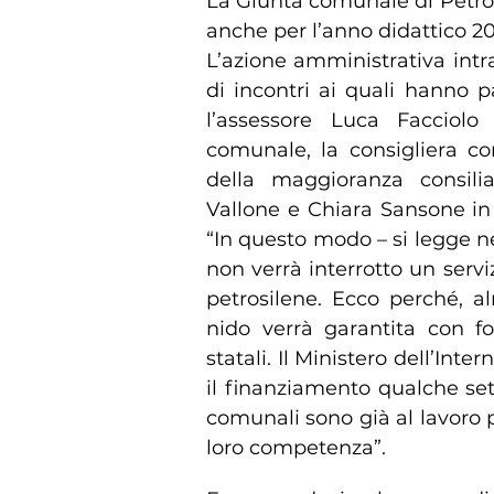
La Giunta comunale di Petro
anche per l’anno didattico 201
L’azione amministrativa intra
di incontri ai quali hanno 
l’assessore Luca Facciolo
comunale, la consigliera c
della maggioranza consili
Vallone e Chiara Sansone in
“In questo modo – si legge n
non verrà interrotto un servi
petrosilene. Ecco perché, alm
nido verrà garantita con f
statali. Il Ministero dell’Inte
il finanziamento qualche sett
comunali sono già al lavoro 
loro competenza”.