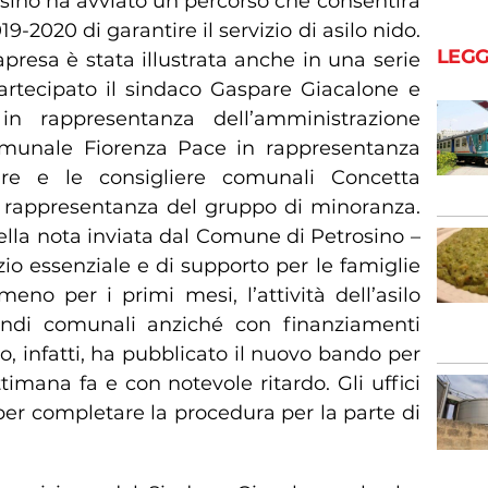
sino ha avviato un percorso che consentirà
9-2020 di garantire il servizio di asilo nido.
LEGG
presa è stata illustrata anche in una serie
partecipato il sindaco Gaspare Giacalone e
 in rappresentanza dell’amministrazione
omunale Fiorenza Pace in rappresentanza
are e le consigliere comunali Concetta
 rappresentanza del gruppo di minoranza.
ella nota inviata dal Comune di Petrosino –
zio essenziale e di supporto per le famiglie
eno per i primi mesi, l’attività dell’asilo
ondi comunali anziché con finanziamenti
rno, infatti, ha pubblicato il nuovo bando per
imana fa e con notevole ritardo. Gli uffici
per completare la procedura per la parte di