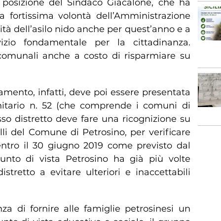
 posizione del Sindaco Giacalone, che ha
la fortissima volontà dell’Amministrazione
ità dell’asilo nido anche per quest’anno e a
zio fondamentale per la cittadinanza.
omunali anche a costo di risparmiare su
amento, infatti, deve poi essere presentata
sanitario n. 52 (che comprende i comuni di
sso distretto deve fare una ricognizione su
elli del Comune di Petrosino, per verificare
entro il 30 giugno 2019 come previsto dal
nto di vista Petrosino ha già più volte
istretto a evitare ulteriori e inaccettabili
za di fornire alle famiglie petrosinesi un