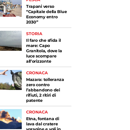
Trapani verso
“Capitale della Blue
Economy entro
2030”
STORIA
Il faro che sfida il
mare: Capo
Granitola, dove la
luce scompare
all’orizzonte
CRONACA
Mazara: tolleranza
zero contro
l’abbandono dei
rifiuti, 2 ritiri di
patente
CRONACA
Etna, fontana di
lava dal cratere
voragine e voli in