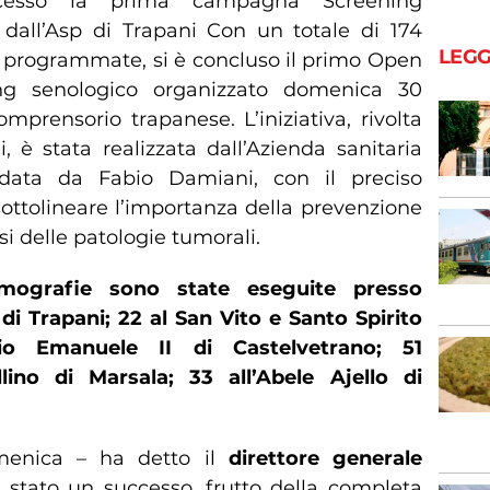
cesso la prima campagna Screening
all’Asp di Trapani Con un totale di 174
LEGG
programmate, si è concluso il primo Open
ng senologico organizzato domenica 30
mprensorio trapanese. L’iniziativa, rivolta
 è stata realizzata dall’Azienda sanitaria
uidata da Fabio Damiani, con il preciso
 sottolineare l’importanza della prevenzione
si delle patologie tumorali.
mografie sono state eseguite presso
di Trapani; 22 al San Vito e Santo Spirito
io Emanuele II di Castelvetrano; 51
lino di Marsala; 33 all’Abele Ajello di
omenica – ha detto il
direttore generale
 stato un successo, frutto della completa