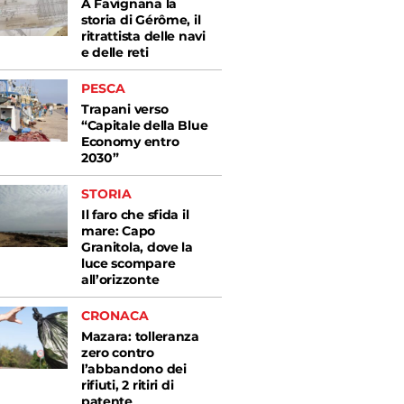
A Favignana la
storia di Gérôme, il
ritrattista delle navi
e delle reti
PESCA
Trapani verso
“Capitale della Blue
Economy entro
2030”
STORIA
Il faro che sfida il
mare: Capo
Granitola, dove la
luce scompare
all’orizzonte
CRONACA
Mazara: tolleranza
zero contro
l’abbandono dei
rifiuti, 2 ritiri di
patente