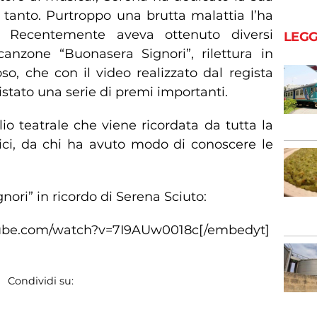
 tanto. Purtroppo una brutta malattia l’ha
. Recentemente aveva ottenuto diversi
LEGG
anzone “Buonasera Signori”, rilettura in
, che con il video realizzato dal regista
tato una serie di premi importanti.
io teatrale che viene ricordata da tutta la
ci, da chi ha avuto modo di conoscere le
nori” in ricordo di Serena Sciuto:
tube.com/watch?v=7I9AUw0018c[/embedyt]
Condividi su: