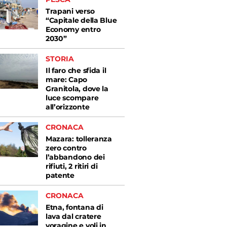
Trapani verso
“Capitale della Blue
Economy entro
2030”
STORIA
Il faro che sfida il
mare: Capo
Granitola, dove la
luce scompare
all’orizzonte
CRONACA
Mazara: tolleranza
zero contro
l’abbandono dei
rifiuti, 2 ritiri di
patente
CRONACA
Etna, fontana di
lava dal cratere
voragine e voli in