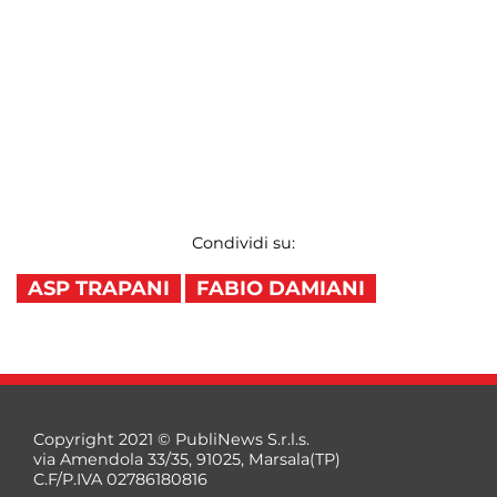
Condividi su:
ASP TRAPANI
FABIO DAMIANI
Copyright 2021 © PubliNews S.r.l.s.
via Amendola 33/35, 91025, Marsala(TP)
C.F/P.IVA 02786180816