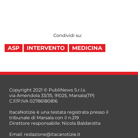
Condividi su:
ASP
INTERVENTO
MEDICINA
Copyright 2021 © PubliNews S.r.l.s.
via Amendola 33/35, 91025, Marsala(TP)
C.F/P.IVA 02786180816
ItacaNotizie è una testata registrata presso il
tribunale di Marsala con il n.219
Direttore responsabile: Nicola Baldarotta
Email:
redazione@itacanotizie.it