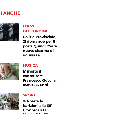
I ANCHE
FORZE
DELL'ORDINE
Polizia Provinciale,
21 domande per 8
posti. Quinci: “Sarà
nuovo sistema di
sicurezza”
MUSICA
E’ morto il
cantautore
Francesco Guccini,
aveva 86 anni
SPORT
￼Aperte le
iscrizioni alla 68ª
Cronoscalata