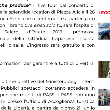
che produce”
il live tour del concerto di
ella splendida location di Piazza Alicia il 26
LEGG
ianca Atzei, che recentemente a partecipato
con il brano
Ora esisti solo tu
, sarà l’ospite di
“Salemi d’Estate 2017”, promossa
nale della cittadina trapanese inserita
lli d’Italia. L’ingresso sarà gratuito e con
rmazioni per garantire a tutti di divertirsi
 ultime direttive del Ministero degli Interni
 Pubblici spettacoli potranno accedere in
0 persone muniti di PASS. I PASS potranno
E presso l’Ufficio di Accoglienza turistica
 della Libertà, a partire da giorno 21 luglio