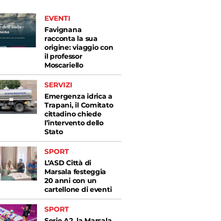
EVENTI
Favignana
racconta la sua
origine: viaggio con
il professor
Moscariello
SERVIZI
Emergenza idrica a
Trapani, il Comitato
cittadino chiede
l’intervento dello
Stato
SPORT
L’ASD Città di
Marsala festeggia
20 anni con un
cartellone di eventi
SPORT
Serie A2, la Marsala