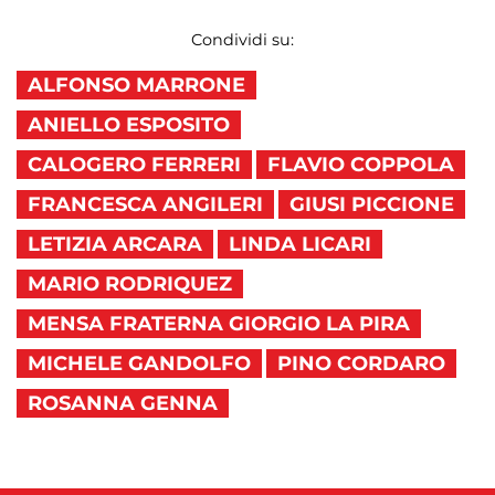
Condividi su:
ALFONSO MARRONE
ANIELLO ESPOSITO
CALOGERO FERRERI
FLAVIO COPPOLA
FRANCESCA ANGILERI
GIUSI PICCIONE
LETIZIA ARCARA
LINDA LICARI
MARIO RODRIQUEZ
MENSA FRATERNA GIORGIO LA PIRA
MICHELE GANDOLFO
PINO CORDARO
ROSANNA GENNA