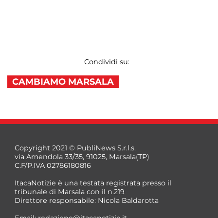
Condividi su:
CAMBIAMO MARSALA
Copyright 2021 © PubliNews S.r.l.s.
via Amendola 33/35, 91025, Marsala(TP)
C.F/P.IVA 02786180816
ItacaNotizie è una testata registrata presso il
tribunale di Marsala con il n.219
Direttore responsabile: Nicola Baldarotta