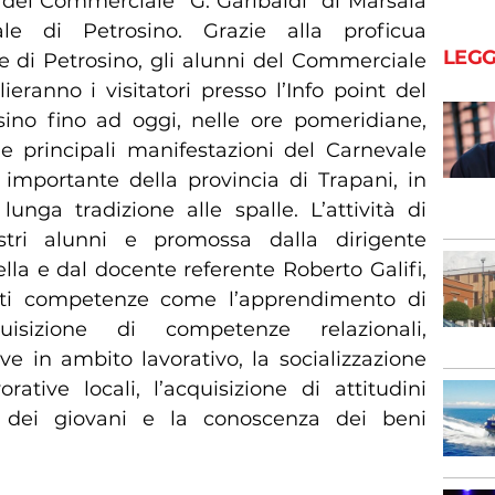
 del Commerciale “G. Garibaldi” di Marsala
le di Petrosino. Grazie alla proficua
LEGG
e di Petrosino, gli alunni del Commerciale
lieranno i visitatori presso l’Info point del
sino fino ad oggi, nelle ore pomeridiane,
e principali manifestazioni del Carnevale
 importante della provincia di Trapani, in
unga tradizione alle spalle. L’attività di
stri alunni e promossa dalla dirigente
lla e dal docente referente Roberto Galifi,
anti competenze come l’apprendimento di
quisizione di competenze relazionali,
e in ambito lavorativo, la socializzazione
rative locali, l’acquisizione di attitudini
to dei giovani e la conoscenza dei beni