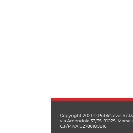
Copyright 2021 © PubliNews S.r.l.s
via Amendola 33/35, 91025, Marsal
C.F/P.IVA 02786180816