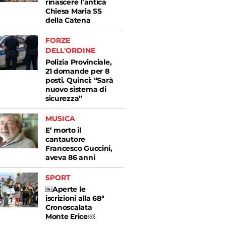
rinascere l’antica
Chiesa Maria SS
della Catena
FORZE
DELL'ORDINE
Polizia Provinciale,
21 domande per 8
posti. Quinci: “Sarà
nuovo sistema di
sicurezza”
MUSICA
E’ morto il
cantautore
Francesco Guccini,
aveva 86 anni
SPORT
￼Aperte le
iscrizioni alla 68ª
Cronoscalata
Monte Erice￼