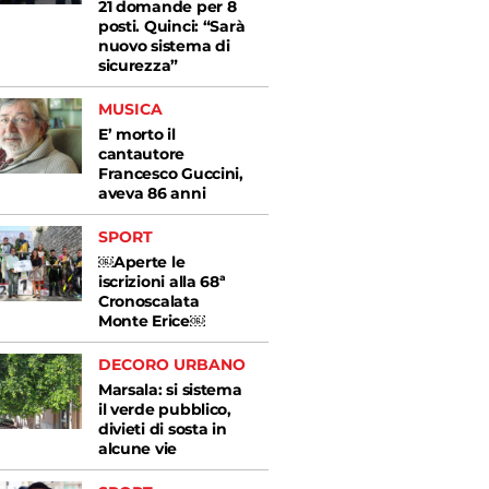
21 domande per 8
posti. Quinci: “Sarà
nuovo sistema di
sicurezza”
MUSICA
E’ morto il
cantautore
Francesco Guccini,
aveva 86 anni
SPORT
￼Aperte le
iscrizioni alla 68ª
Cronoscalata
Monte Erice￼
DECORO URBANO
Marsala: si sistema
il verde pubblico,
divieti di sosta in
alcune vie