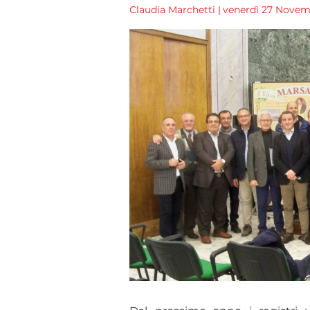
Claudia Marchetti
|
venerdì 27 Novemb