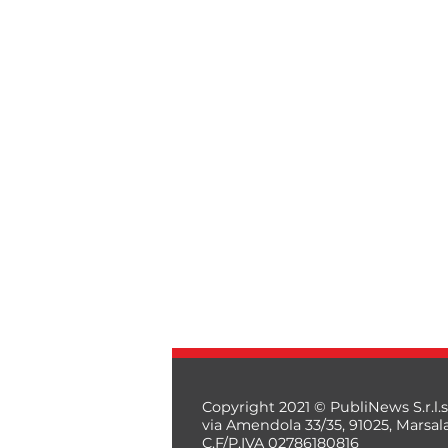
Copyright 2021 © PubliNews S.r.l.s
via Amendola 33/35, 91025, Marsal
C.F/P.IVA 02786180816