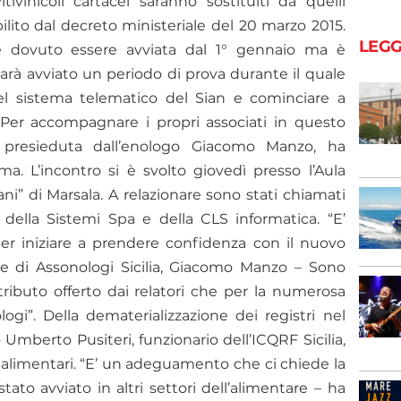
tivinicoli cartacei saranno sostituiti da quelli
ilito dal decreto ministeriale del 20 marzo 2015.
LEGG
e dovuto essere avviata dal 1° gennaio ma è
sarà avviato un periodo di prova durante il quale
el sistema telematico del Sian e cominciare a
 Per accompagnare i propri associati in questo
a, presieduta dall’enologo Giacomo Manzo, ha
. L’incontro si è svolto giovedì presso l’Aula
ni” di Marsala. A relazionare sono stati chiamati
, della Sistemi Spa e della CLS informatica. “E’
er iniziare a prendere confidenza con il nuovo
te di Assonologi Sicilia, Giacomo Manzo – Sono
tributo offerto dai relatori che per la numerosa
logi”. D
ella dematerializzazione dei registri nel
o Umberto Pusiteri, funzionario dell’ICQRF Sicilia,
i alimentari. “E’ un adeguamento che ci chiede la
to avviato in altri settori dell’alimentare – ha