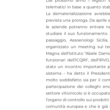
Dal prossimo anno i registri vi
telematici in base a quanto stab
La dematerializzazione avrebb
prevista una proroga. Da aprile 
le aziende potranno entrare n
studiare il suo funzionamento.
passaggio, Assoenologi Sicili
organizzato un meeting sul tema
Magna dell’Istituto “Abele Damia
funzionari dell’ICQRF, dell’IRVO
stato un incontro importante p
sistema – ha detto il Presiden
molto soddisfatto sia per il con
partecipazione dei colleghi eno
settore vitivinicolo si è occupat
l’organo di controllo sui prodott
comunità europea e che è già sta