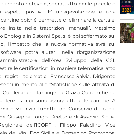
mbiamento notevole, soprattutto per le piccole e
aspetti positivi. E’ un’agevolazione e una
 cantine poiché permette di eliminare la carta e,
ore insita nelle trascrizioni manuali”. Massimo
o Enologia in Sistemi Spa, si è poi soffermato sul
ici, l’impatto che la nuova normativa avrà sui
oftware potrà aiutarli nella riorganizzazione
amministratore dell’Area Sviluppo della CSL
tire le certificazioni in maniera telematica, atto
 registri telematici. Francesca Salvia, Dirigente
enti in merito alle “Statistiche sulle attività di
a”. Con lei anche la dirigente Grazia Corrao che ha
scadenze a cui sono assoggettate le cantine. A
amato Maurizio Lunetta, del Consorzio di Tutela
che Giuseppe Longo, Direttore di Assovini Sicilia,
egionale dell’ICQRF , Filippo Paladino, Vice
ela dei Vini Doc Sicilia e Domenico Pocorobba,