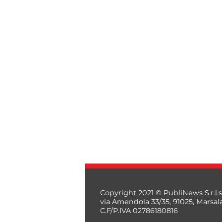
Copyright 2021 © PubliNews S.r.l.s
via Amendola 33/35, 91025, Marsal
C.F/P.IVA 02786180816