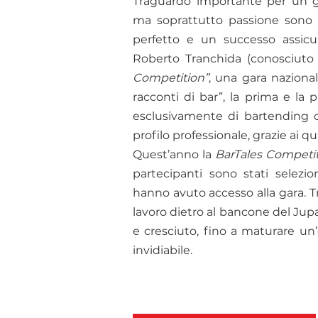
Traguardo importante per un g
ma soprattutto passione sono 
perfetto e un successo assicur
Roberto Tranchida (conosciuto 
Competition”
, una gara nazional
racconti di bar”, la prima e la p
esclusivamente di bartending c
profilo professionale, grazie ai q
Quest’anno la
BarTales Competi
partecipanti sono stati selezio
hanno avuto accesso alla gara. Tr
lavoro dietro al bancone del Ju
e cresciuto, fino a maturare u
invidiabile.