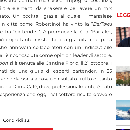
iovane barman marsalese. Impegno, costanza,
i tre elementi da shakerare per avere un mix
LEGG
ato. Un cocktail grazie al quale il marsalese
in città come Robertino) ha vinto la “
BarTales
e fra “bartender”. A promuoverla è la “BarTales,
iù importante rivista italiana gratuita che parla
he annovera collaboratori con un indiscutibile
uali è riconosciuta come opinion leader di settore.
tion
si è tenuta alle Cantine Florio, il 21 ottobre. I
nati da una giuria di esperti bartender. In 25
anchida porta a casa un risultato frutto di tanto
paranà Drink Cafè, dove professionalmente è nato
n’esperienza che oggi
nel settore risulta davvero
Condividi su: