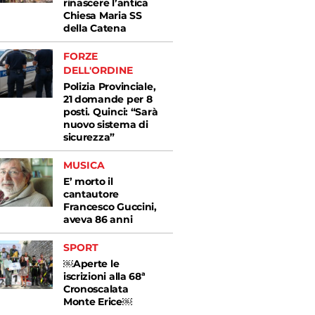
rinascere l’antica
Chiesa Maria SS
della Catena
FORZE
DELL'ORDINE
Polizia Provinciale,
21 domande per 8
posti. Quinci: “Sarà
nuovo sistema di
sicurezza”
MUSICA
E’ morto il
cantautore
Francesco Guccini,
aveva 86 anni
SPORT
￼Aperte le
iscrizioni alla 68ª
Cronoscalata
Monte Erice￼