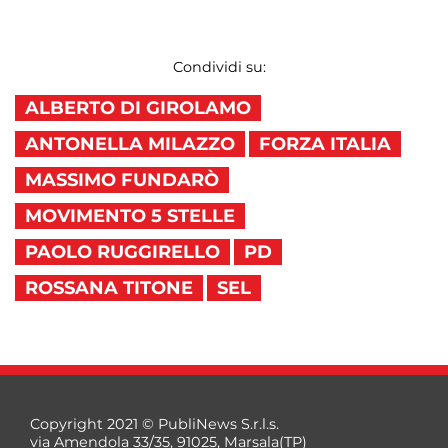
Condividi su:
ALBERTO DI GIROLAMO
ANTONELLA MILAZZO
FORZA ITALIA
MASSIMO FUNDARÒ
MOVIMENTO 5 STELLE
PAOLO RUGGIRELLO
PD
ROSSANA TITONE
SEL
Copyright 2021 © PubliNews S.r.l.s.
via Amendola 33/35, 91025, Marsala(TP)