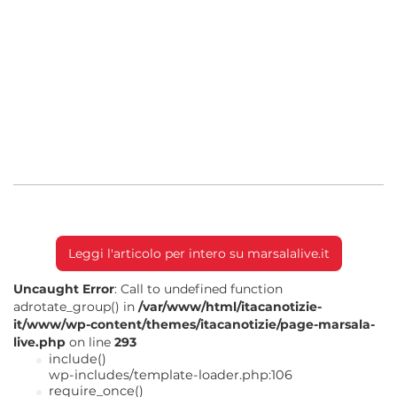
Si precisa che la responsabilità penale delle
condotte contestate sarà definita solo dopo
l’eventuale emissione di sentenze passate in
giudicato, nel rispetto del principio
costituzionale di presunzione di non
colpevolezza.
Leggi gli approfondimenti su
Marsala Live
Leggi l'articolo per intero su marsalalive.it
Uncaught Error
: Call to undefined function
adrotate_group() in
/var/www/html/itacanotizie-
it/www/wp-content/themes/itacanotizie/page-marsala-
live.php
on line
293
include()
wp-includes/template-loader.php:106
require_once()