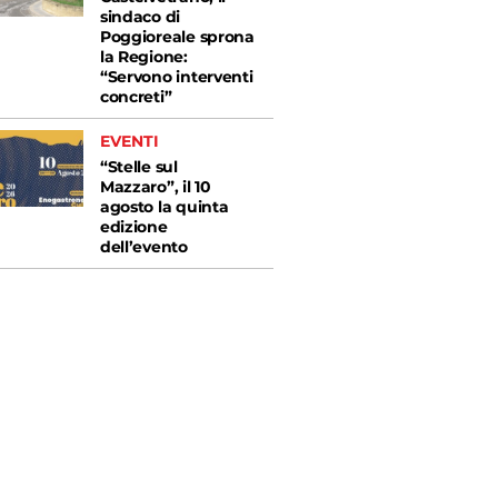
sindaco di
Poggioreale sprona
la Regione:
“Servono interventi
concreti”
EVENTI
“Stelle sul
Mazzaro”, il 10
agosto la quinta
edizione
dell’evento