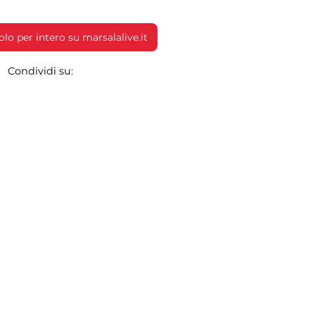
colo per intero su marsalalive.it
Condividi su: