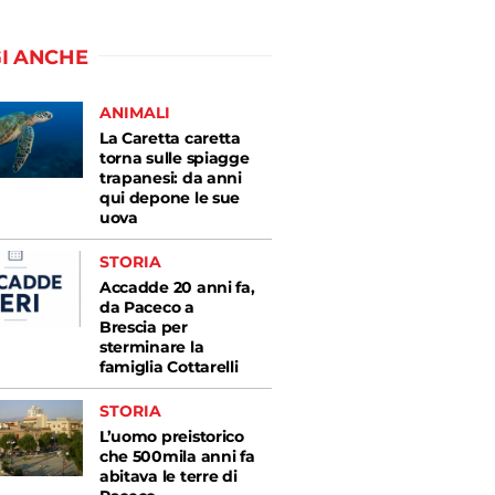
I ANCHE
ANIMALI
La Caretta caretta
torna sulle spiagge
trapanesi: da anni
qui depone le sue
uova
STORIA
Accadde 20 anni fa,
da Paceco a
Brescia per
sterminare la
famiglia Cottarelli
STORIA
L’uomo preistorico
che 500mila anni fa
abitava le terre di