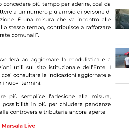
 concedere più tempo per aderire, così da
ettere a un numero più ampio di persone di
sizione. È una misura che va incontro alle
llo stesso tempo, contribuisce a rafforzare
trate comunali”.
i sul sito del Comune
vvederà ad aggiornare la modulistica e a
oni utili sul sito istituzionale dell’Ente. I
o così consultare le indicazioni aggiornate e
i nuovi termini.
e più semplice l’adesione alla misura,
a possibilità in più per chiudere pendenze
 alle controversie tributarie ancora aperte.
u
Marsala Live