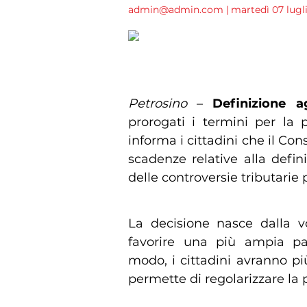
admin@admin.com
|
martedì 07 lugli
Definizione agevolata dei 
Petrosino
–
Definizione ag
prorogati i termini per la
informa i cittadini che il Co
scadenze relative alla defi
delle controversie tributarie
La decisione nasce dalla v
favorire una più ampia par
modo, i cittadini avranno p
permette di regolarizzare la p