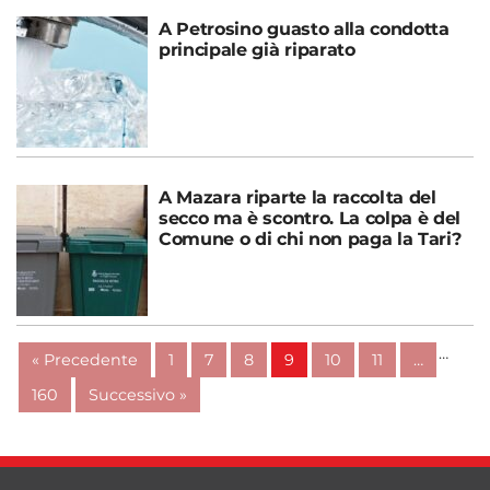
A Petrosino guasto alla condotta
principale già riparato
A Mazara riparte la raccolta del
secco ma è scontro. La colpa è del
Comune o di chi non paga la Tari?
…
« Precedente
1
7
8
9
10
11
…
160
Successivo »