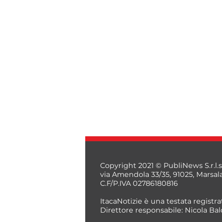
Copyright 2021 © PubliNews S.r.l.s
via Amendola 33/35, 91025, Marsal
C.F/P.IVA 02786180816
ItacaNotizie è una testata registrat
Direttore responsabile: Nicola Bal