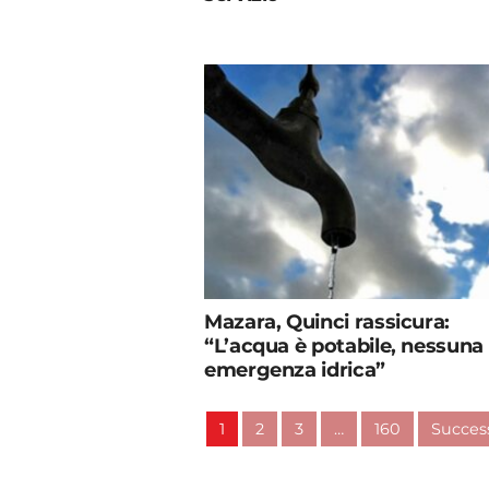
Mazara, Quinci rassicura:
“L’acqua è potabile, nessuna
emergenza idrica”
1
2
3
…
160
Success