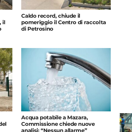
Caldo record, chiude il
il
pomeriggio il Centro di raccolta
o
di Petrosino
Acqua potabile a Mazara,
del
Commissione chiede nuove
analisi: “Nessun allarme”