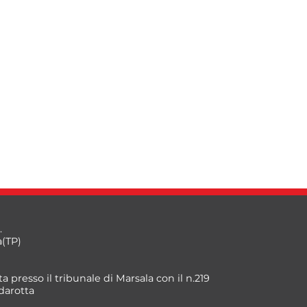
.
a(TP)
a presso il tribunale di Marsala con il n.219
darotta