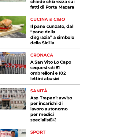
chiede chiarezza sui
fatti di Porta Mazara
CUCINA & CIBO
Il pane cunzato, dal
“pane della
disgrazia” a simbolo
della Sicilia
CRONACA
A San Vito Lo Capo
sequestrati 51
ombrelloni e 102
lettini abusivi
SANITÀ
Asp Trapani: avviso
per incarichi di
lavoro autonomo
per medici
specialisti￼
SPORT