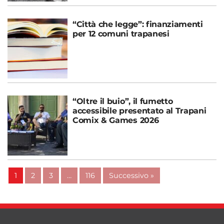
“Città che legge”: finanziamenti
per 12 comuni trapanesi
“Oltre il buio”, il fumetto
accessibile presentato al Trapani
Comix & Games 2026
1
2
3
…
116
Successivo »