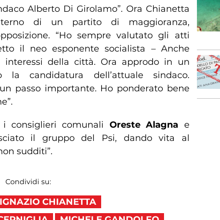
sindaco Alberto Di Girolamo”. Ora Chianetta
’interno di un partito di maggioranza,
opposizione. “Ho sempre valutato gli atti
tto il neo esponente socialista – Anche
i interessi della città. Ora approdo in un
 la candidatura dell’attuale sindaco.
 un passo importante. Ho ponderato bene
e”.
 i consiglieri comunali
Oreste Alagna
e
ciato il gruppo del Psi, dando vita al
on sudditi”.
Condividi su:
IGNAZIO CHIANETTA
CERNIGLIA
MICHELE GANDOLFO