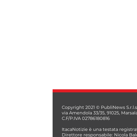
Copyright 2021 © PubliNews S.r.l.s
via Amendola 33/35, 91025, Marsal
C.F/P.IVA 02786180816
ItacaNotizie è una testata registrat
Direttore responsabile: Nicola Bal