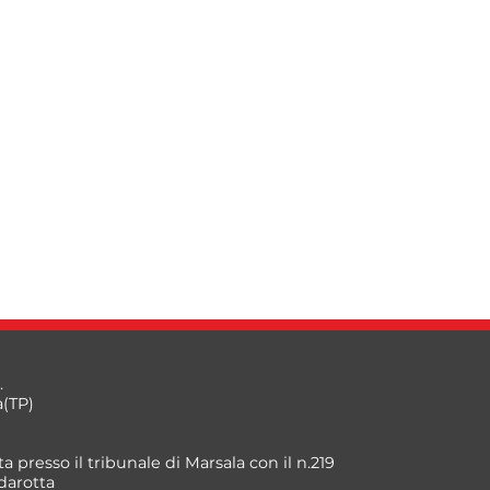
.
a(TP)
a presso il tribunale di Marsala con il n.219
darotta