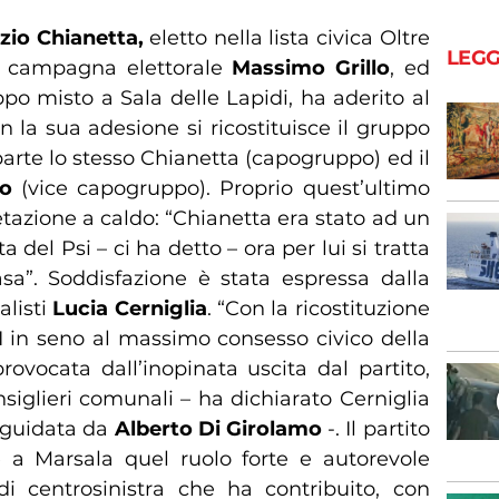
zio Chianetta,
eletto nella lista civica Oltre
LEGG
in campagna elettorale
Massimo Grillo
, ed
o misto a Sala delle Lapidi, ha aderito al
on la sua adesione si ricostituisce il gruppo
arte lo stesso Chianetta (capogruppo) ed il
fo
(vice capogruppo). Proprio quest’ultimo
tazione a caldo: “Chianetta era stato ad un
a del Psi – ci ha detto – ora per lui si tratta
asa”. Soddisfazione è stata espressa dalla
alisti
Lucia Cerniglia
. “Con la ricostituzione
I in seno al massimo consesso civico della
 provocata dall’inopinata uscita dal partito,
siglieri comunali – ha dichiarato Cerniglia
a guidata da
Alberto Di Girolamo
-. Il partito
e a Marsala quel ruolo forte e autorevole
 di centrosinistra che ha contribuito, con