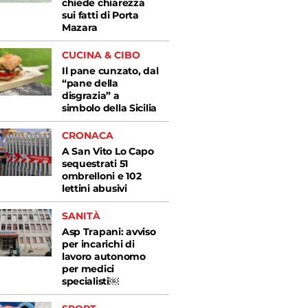
chiede chiarezza
sui fatti di Porta
Mazara
CUCINA & CIBO
Il pane cunzato, dal
“pane della
disgrazia” a
simbolo della Sicilia
CRONACA
A San Vito Lo Capo
sequestrati 51
ombrelloni e 102
lettini abusivi
SANITÀ
Asp Trapani: avviso
per incarichi di
lavoro autonomo
per medici
specialisti￼